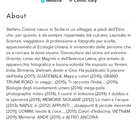
Website
Como, Italy
About
Stefano Cotone nasce in Sicilia in un villaggio ai piedi dell’Etna
che, per questo, è da sempre risparmiato dal vulcano. Laureato in
Scienze, viaggiatore di professione e fotografo per scelta,
appassionato di Ecologia Umana, è innamorato delle persone che
va a cercare là dove vivono. Conoscitore del vicino ed estremo
Oriente, come del Magreb e dell’America Latina, gira armato di
apparecchio fotografico e buona volontà. Ha esposto su Yemen,
India, Birmania, Vietnam, Ande e Cina. Ha pubblicato: Il piacere
dell’India (2017); GUATEMALA: Maya e colori (2016); GRAND
TRUNK ROAD: in viaggi... (2015); Ti racconto l'India.... (2015);
Biologia degli insediamenti umani (2014); mega-polis:
photographic notes (2014); il cuore in Indocina (2014); il dubbio e
la speranza (2014); MEMORIE SICILIANE (2012); Le mani e l'acqua
(2013); NAPUL' è..(2012); APPUNTI.... disappunti & piccole merende
(2011); UOMINI, favole & cose.....(2011); Colori d'Indocina, VIETNAM
(2011); Memorie: ANDE (2011); e ALTRO ANCORA