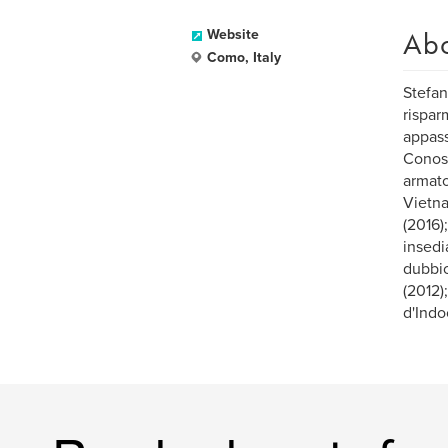
Ab
Website
Como, Italy
Stefan
rispar
appass
Conosc
armato
Vietna
(2016)
insedi
dubbio
(2012)
d'Ind