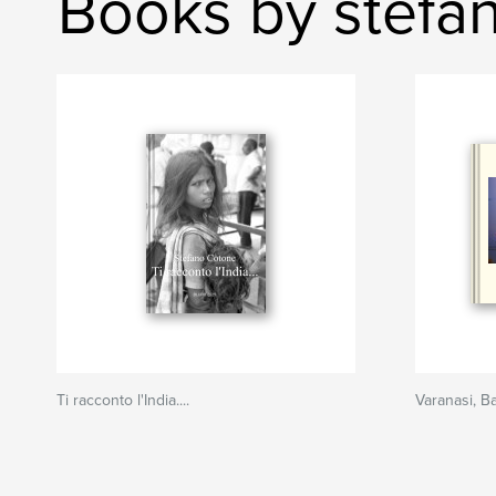
Books by stefa
Ti racconto l'India....
Varanasi, B