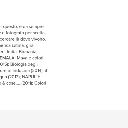
per questo, è da sempre
 e fotografo per scelta,
cercare là dove vivono.
rica Latina, gira
n, India, Birmania,
ATEMALA: Maya e colori
015); Biologia degli
re in Indocina (2014); il
qua (2013); NAPUL' è..
 cose.....(2011); Colori