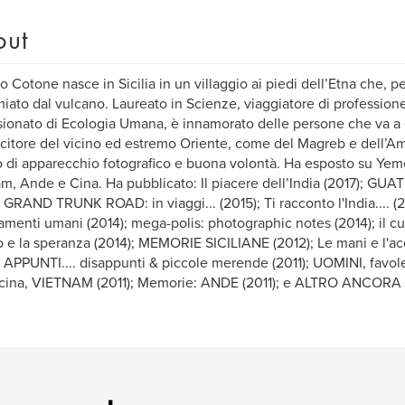
out
o Cotone nasce in Sicilia in un villaggio ai piedi dell’Etna che, 
miato dal vulcano. Laureato in Scienze, viaggiatore di professione
ionato di Ecologia Umana, è innamorato delle persone che va a 
itore del vicino ed estremo Oriente, come del Magreb e dell’Ame
 di apparecchio fotografico e buona volontà. Ha esposto su Yeme
m, Ande e Cina. Ha pubblicato: Il piacere dell’India (2017); GU
; GRAND TRUNK ROAD: in viaggi... (2015); Ti racconto l'India.... (2
amenti umani (2014); mega-polis: photographic notes (2014); il cuo
 e la speranza (2014); MEMORIE SICILIANE (2012); Le mani e l'ac
; APPUNTI.... disappunti & piccole merende (2011); UOMINI, favole &
ocina, VIETNAM (2011); Memorie: ANDE (2011); e ALTRO ANCORA