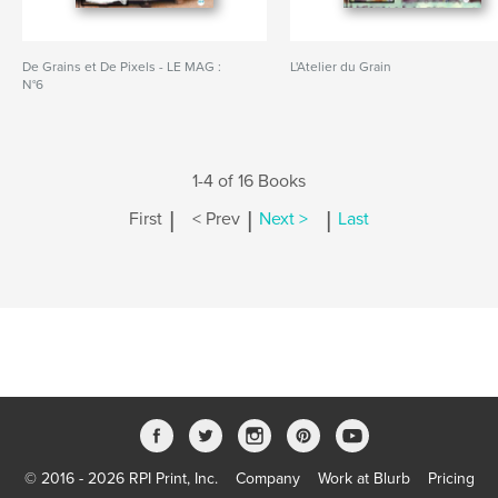
De Grains et De Pixels - LE MAG :
L'Atelier du Grain
N°6
1-4 of 16 Books
|
|
|
First
< Prev
Next >
Last
© 2016 - 2026 RPI Print, Inc.
Company
Work at Blurb
Pricing