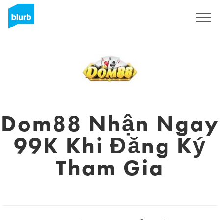
Sign Up
Dom88 Nhận Ngay
99K Khi Đăng Ký
Tham Gia