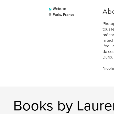
Ab
Website
Paris, France
Photog
tous l
précon
la tec
L'oeil
de ces
Dufour
Nicola
Books by Laur