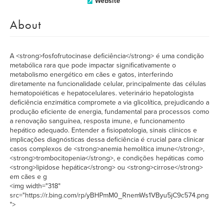
Website
About
A <strong>fosfofrutocinase deficiência</strong> é uma condição
metabólica rara que pode impactar significativamente o
metabolismo energético em cães e gatos, interferindo
diretamente na funcionalidade celular, principalmente das células
hematopoiéticas e hepatocelulares. veterinário hepatologista
deficiência enzimática compromete a via glicolítica, prejudicando a
produção eficiente de energia, fundamental para processos como
a renovação sanguínea, resposta imune, e funcionamento
hepático adequado. Entender a fisiopatologia, sinais clínicos e
implicações diagnósticas dessa deficiência é crucial para clinicar
casos complexos de <strong>anemia hemolítica imune</strong>,
<strong>trombocitopenia</strong>, e condições hepáticas como
<strong>lipidose hepática</strong> ou <strong>cirrose</strong>
em cães e g
<img width="318"
src="https://r.bing.com/rp/yBHPmM0_RnemWs1VByu5jC9c574.png
">