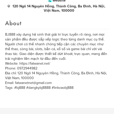
Website
120 Ngõ 14 Nguyên Hồng, Thành Công, Ba Đình, Hà Nội,
Việt Nam, 100000
About
BJ888 xây dựng hệ sinh thái giải trí trực tuyến rõ ràng, nơi mọi
sản phẩm đều được sắp xếp logic theo từng danh mục cụ thể.
Người chơi có thể nhanh chóng tiếp cận các chuyên mục như
thể thao, sòng bài, slots, bắn cá, xổ số và game bài chỉ với vài
thao tác. Giao diện được thiết kế dứt khoát, trực quan, mang đến
trải nghiệm liền mạch từ đầu đến cuối.
Website: https://fatwanet.net/
Phone: 0972944982
Địa chỉ: 120 Ngõ 14 Nguyên Hồng, Thành Công, Ba Đình, Hà Nội,
Việt Nam, 100000
Email: fatwanetnet@gmail.com
Tags: #bj888 #dangkybj8888 #linkvaobj888