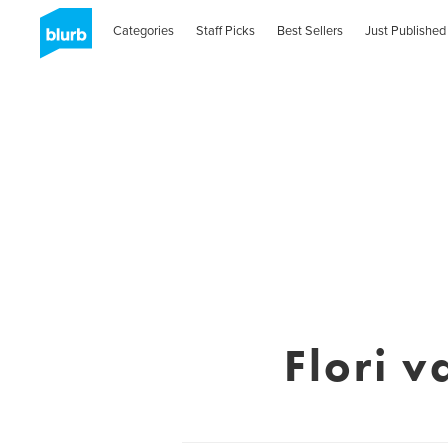
Categories
Staff Picks
Best Sellers
Just Published
Flori 