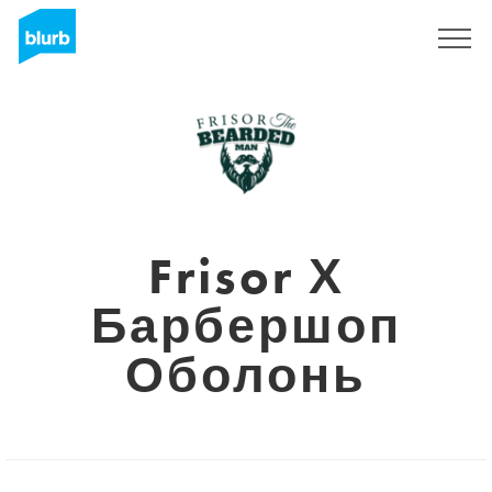
Sign Up
Frisor Х
Барбершоп
Оболонь