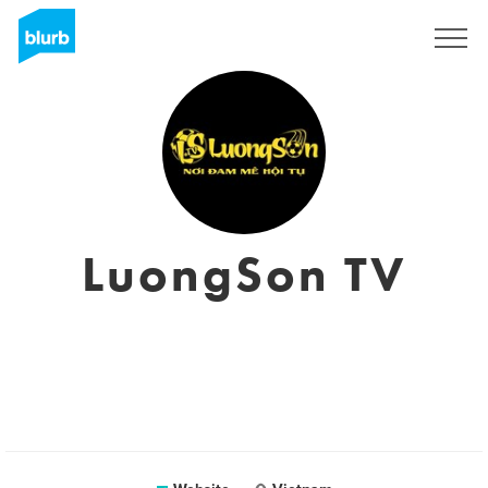
Sign Up
LuongSon TV