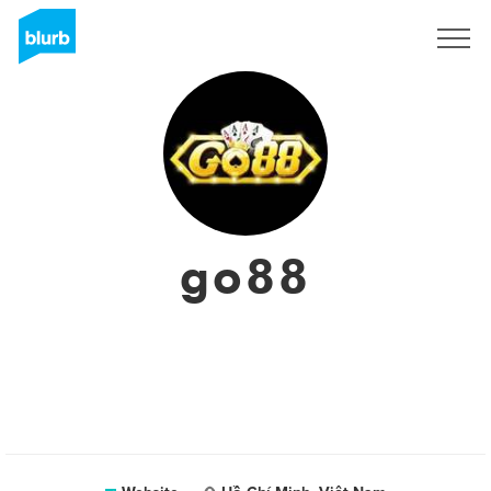
Sign Up
go88