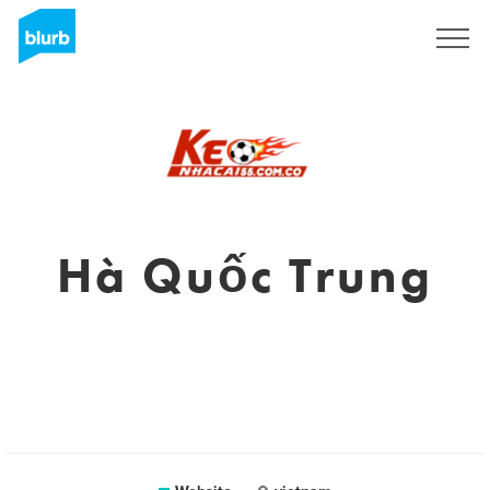
Sign Up
Hà Quốc Trung