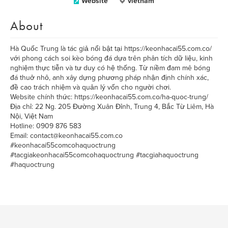
Website
vietnam
About
Hà Quốc Trung là tác giả nổi bật tại https://keonhacai55.com.co/
với phong cách soi kèo bóng đá dựa trên phân tích dữ liệu, kinh
nghiệm thực tiễn và tư duy có hệ thống. Từ niềm đam mê bóng
đá thuở nhỏ, anh xây dựng phương pháp nhận định chính xác,
đề cao trách nhiệm và quản lý vốn cho người chơi.
Website chính thức: https://keonhacai55.com.co/ha-quoc-trung/
Địa chỉ: 22 Ng. 205 Đường Xuân Đỉnh, Trung 4, Bắc Từ Liêm, Hà
Nội, Việt Nam
Hotline: 0909 876 583
Email: contact@keonhacai55.com.co
#keonhacai55comcohaquoctrung
#tacgiakeonhacai55comcohaquoctrung #tacgiahaquoctrung
#haquoctrung