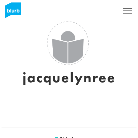
Sign Up
jacquelynree