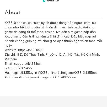
Website
About
KK55 là nhà cái cá cược uy tín được đông đảo người chơi lựa
chọn nhờ hệ thống vận hành ổn định và minh bạch. Với kho
game đa dạng từ thể thao, casino live đến slot game hấp dẫn,
KK55 mang đến trải nghiệm giải trí đỉnh cao. Đặc biệt, nạp rút
nhanh chóng giúp người chơi giao dịch thuận tiện và an toàn mỗi
ngày.
Website: https://kk55.hair/
Địa chỉ: 11 Đ. Đỗ Thúc Tịnh, Phường 12, An Hội Tây, Hồ Chí Minh,
Vietnam
Email: support@kk55.hair
SĐT: 0982365455
Hashtags: #KK55uytin #KK55online #choigameKK55 #KK55bet
#KK55vn #KK55game #trangchuKK55 #KK55live