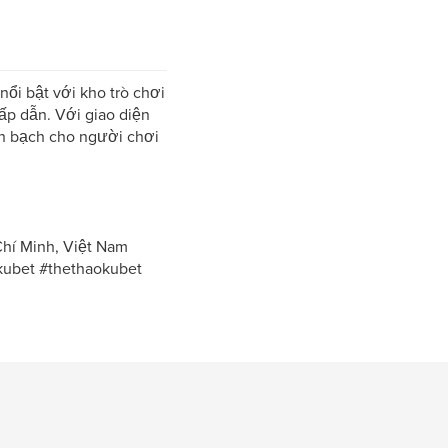
ổi bật với kho trò chơi
ấp dẫn. Với giao diện
nh bạch cho người chơi
hí Minh, Việt Nam
kubet #thethaokubet