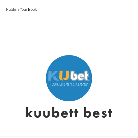
Publish Your Book
kuubett best