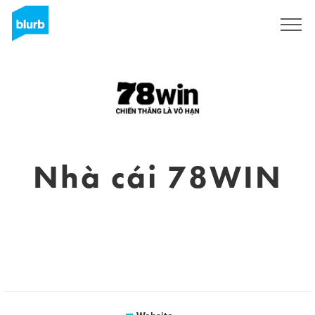
Sign Up
Nhà cái 78WIN