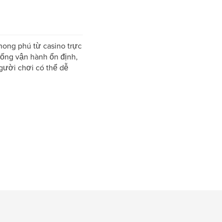
 phong phú từ casino trực
hống vận hành ổn định,
Người chơi có thể dễ