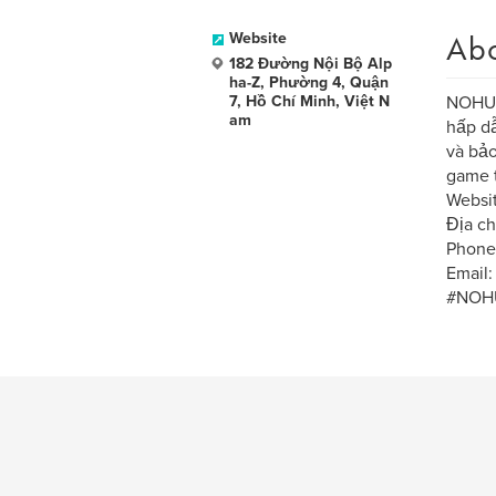
Ab
Website
182 Đường Nội Bộ Alp
ha-Z, Phường 4, Quận
7, Hồ Chí Minh, Việt N
NOHUWI
am
hấp d
và bảo
game t
Websit
Địa ch
Phone
Email:
#NOHU