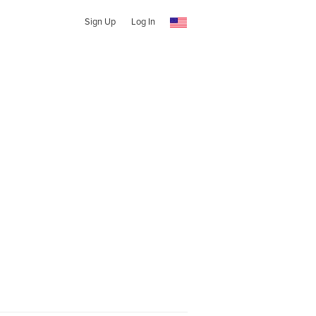
Sign Up
Log In