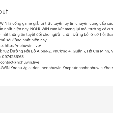
out
N là cổng game giải trí trực tuyến uy tín chuyên cung cấp các
ẫn nhất hiện nay. NOHUWIN cam kết mang lại môi trường cá cư
 mật thông tin tuyệt đối cho người chơi. Đừng bỏ lỡ cơ hội th
hủ sôi động nhất hiện nay.
e: https://nohuwin.live/
ỉ: 182 Đường Nội Bộ Alpha-Z, Phường 4, Quận 7, Hồ Chí Minh, 
: 0974285163
 contact@nohuwin.live
WIN #nohu #giaitrionlinenohuwin #naprutnhanhnphuwin #hot