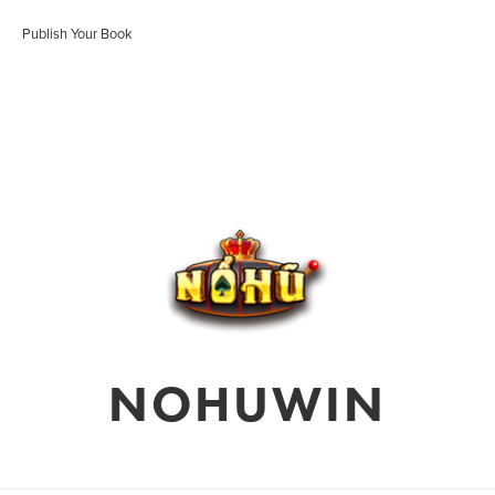
Publish Your Book
NOHUWIN