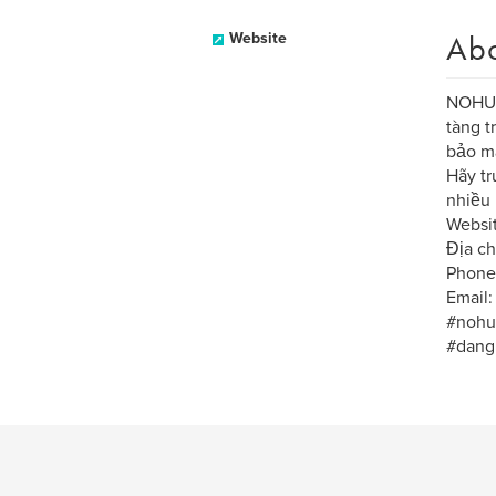
Ab
Website
NOHUW
tàng 
bảo mậ
Hãy tr
nhiều 
Websit
Địa c
Phone
Email
#nohu
#dang