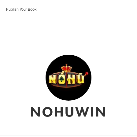
Publish Your Book
NOHUWIN