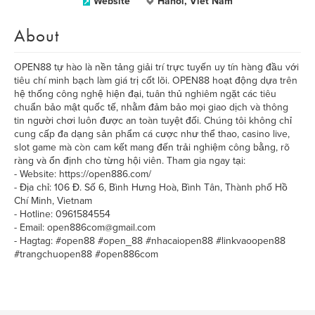
Website
Hanoi, Viet Nam
About
OPEN88 tự hào là nền tảng giải trí trực tuyến uy tín hàng đầu với
tiêu chí minh bạch làm giá trị cốt lõi. OPEN88 hoạt động dựa trên
hệ thống công nghệ hiện đại, tuân thủ nghiêm ngặt các tiêu
chuẩn bảo mật quốc tế, nhằm đảm bảo mọi giao dịch và thông
tin người chơi luôn được an toàn tuyệt đối. Chúng tôi không chỉ
cung cấp đa dạng sản phẩm cá cược như thể thao, casino live,
slot game mà còn cam kết mang đến trải nghiệm công bằng, rõ
ràng và ổn định cho từng hội viên. Tham gia ngay tại:
- Website: https://open886.com/
- Địa chỉ: 106 Đ. Số 6, Bình Hưng Hoà, Bình Tân, Thành phố Hồ
Chí Minh, Vietnam
- Hotline: 0961584554
- Email: open886com@gmail.com
- Hagtag: #open88 #open_88 #nhacaiopen88 #linkvaoopen88
#trangchuopen88 #open886com