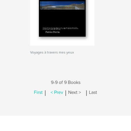
Voyages à travers mes yeux
9-9 of 9 Books
|
|
|
First
< Prev
Next >
Last