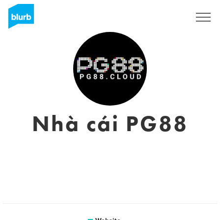
Sign Up
Nhà cái PG88