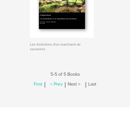
Les itinéraires d'un marchand de
souvenirs
5-5 of 5 Books
|
|
|
First
< Prev
Next >
Last