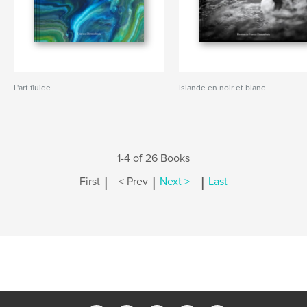
L'art fluide
Islande en noir et blanc
1-4 of 26 Books
|
|
|
First
< Prev
Next >
Last