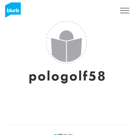
Sign Up
pologolf58