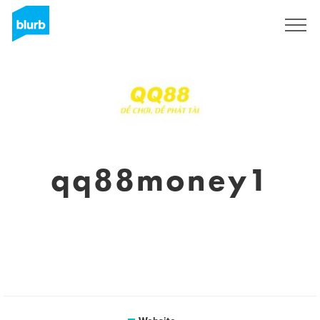
Sign Up
qq88money1