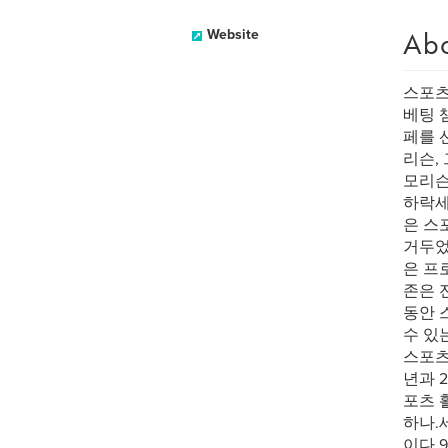
Ab
Website
스포츠
베팅 
페를 
리슨,
모리슨
하락세
은 스
거두었
은 프
존은 
동안 
수 있는
스포츠
년과 20
포츠 
하나.
이다.