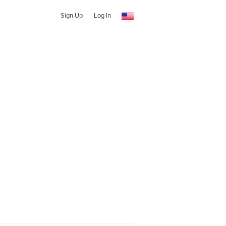
Sign Up
Log In