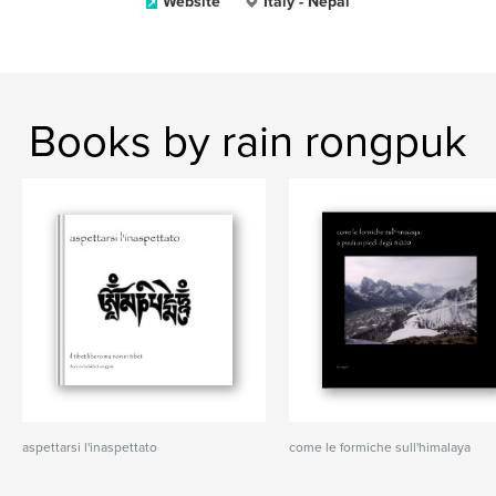
Website
Italy - Nepal
Books by rain rongpuk
aspettarsi l'inaspettato
come le formiche sull'himalaya