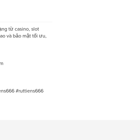
ng từ casino, slot
cao và bảo mật tối ưu,
am
ns666 #ruttiens666