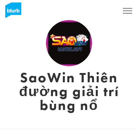
Sign Up
SaoWin Thiên
đường giải trí
bùng nổ