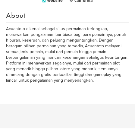
Website
california
About
Acuantoto dikenal sebagai situs permainan terlengkap,
menawarkan pengalaman luar biasa bagi para pemainnya, penuh
hiburan, keseruan, dan peluang menguntungkan. Dengan
beragam pilihan permainan yang tersedia, Acuantoto melayani
semua jenis pemain, mulai dari pemula hingga pemain
berpengalaman yang mencari kesenangan sekaligus keuntungan.
Platform ini menawarkan segalanya, mulai dari permainan slot
yang menarik hingga pilihan lotere yang menarik, semuanya
dirancang dengan grafis berkualitas tinggi dan gameplay yang
lancar untuk pengalaman yang menyenangkan.