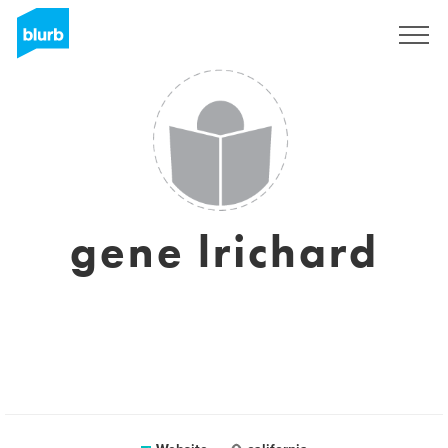
Sign Up
gene lrichard