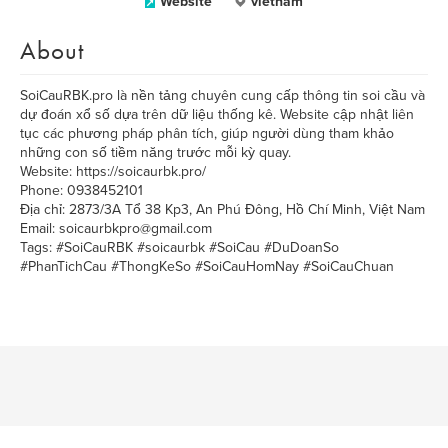
Website
vietnam
About
SoiCauRBK.pro là nền tảng chuyên cung cấp thông tin soi cầu và
dự đoán xổ số dựa trên dữ liệu thống kê. Website cập nhật liên
tục các phương pháp phân tích, giúp người dùng tham khảo
những con số tiềm năng trước mỗi kỳ quay.
Website: https://soicaurbk.pro/
Phone: 0938452101
Địa chỉ: 2873/3A Tổ 38 Kp3, An Phú Đông, Hồ Chí Minh, Việt Nam
Email: soicaurbkpro@gmail.com
Tags: #SoiCauRBK #soicaurbk #SoiCau #DuDoanSo
#PhanTichCau #ThongKeSo #SoiCauHomNay #SoiCauChuan