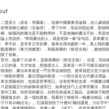
out
：二度居士（原名：李國基）。祖籍中國廣東清遠縣，自八歲就
最初學習柳公權的《玄秘塔》，學了10年，現在回想起來，那個
公權，歐陽詢的書法是不能夠學的，不是他倆的書法不好，而是
理論上所說的，"學我書法的人，就是死路一條"這句話。原來書
學。學不好，是非常正常的事。後來在我18歲那一年，遇上我的
習顏真卿的《東方朔畫贊》，和顏真卿的《祭侄文稿》，聽他指
擺脫了俗氣。
下苦功，臨摹了20多年，是顏真卿的《祭侄文稿》。但是，到頭
不上它的邊。方才知道，想接踵古人，原來是一件不可能完成的
所猜測的，書法本來就是一門玄學這個猜想。後來我把注意力放
有一個新的覺悟，書法理論的根源，一小部分是在古代書法理論
從來支撐藝術的，也就是哲學而已。沒有哲學的支撐，中國書法
，只是陰陽五行的線條表達而已。如果從技巧上去學習書法，那
。那叫工藝。你所寫的書法，自然也就成為工藝品。這條路子顯
有飛躍進步的，是一場拍賣會。我看到了林散耳一幅書法精品（
子只有20幅左右）。它讓我領悟了什麼叫"藏頭護尾，力在字中"
，學佛。後來慢慢明白，道佛一家。《諸子》，也就是佛理而已