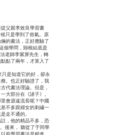
跟從父親李效良學習書
時候只是學到了俗氣。原
他倆的書法，正好應驗了
法這個學問，歸根結底是
書法老師李紫屏先生，轉
指點點了兩年，才算入了
來只是知道它的好，卻永
任務。也正好驗證了，我
在古代書法理論。但是，
，一大部分在《諸子》。
哪里會源遠流長呢？中國
就差不多跟婦女的刺繡一
然是走不通的。
備註，他的精品不多，恐
。後來， 聽從了于同學
。以前學習書法是精進，