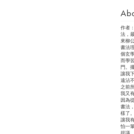
Ab
作者
法，
來柳
書法
個玄
而學
門。
讓我
遠沾
之前
我又
因為
書法
樣了
讓我
怕一輩
提議