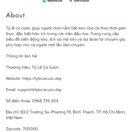
Website
vietnam
About
Tỷ lệ cá cược giúp người chơi nắm bắt kèo nhà cái theo thời gian
thực, đặc biệt hữu ích trong các trận đấu live. Trang cung cấp
biểu đồ biến động kèo, lịch sử mở kèo và dự đoán từ chuyên gia,
phù hợp cho cả người mới lẫn dân chuyên.
Thông tin liên hệ:
Thương hiệu: Tỷ Lệ Cá Cược
Website: https://tylecacuoc.day
Email: support@tylecacuoc.day
Số điện thoại: 0968 735 204
Địa chỉ: 83/2 Trường Sa, Phường 19, Bình Thạnh, TP. Hồ Chí Minh,
Việt Nam
Zipcode: 700000