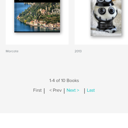
Morcote
2013
1-4 of 10 Books
|
|
|
First
< Prev
Next >
Last