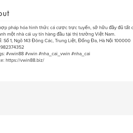
out
ợp pháp hóa hình thức cá cược trực tuyến, sở hữu đầy đủ tất
ành một nhà cái uy tín hàng đầu tại thị trường Việt Nam.
ỉ: Số 1, Ngõ 143 Đông Các, Trung Liệt, Đống Đa, Hà Nội 100000
0982374352
gs: #vwin88 #vwin #nha_cai_vwin #nha_cai
e: https://vwin88.biz/