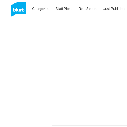
Categories
Staff Picks
Best Sellers
Just Published