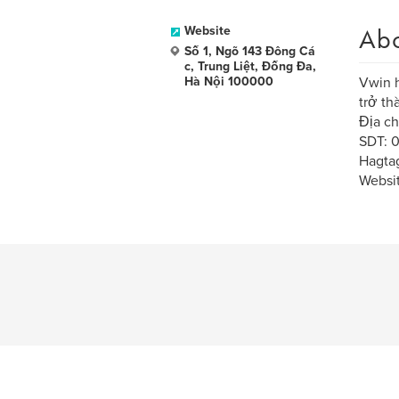
Ab
Website
Số 1, Ngõ 143 Đông Cá
c, Trung Liệt, Đống Đa,
Hà Nội 100000
Vwin h
trở th
Địa ch
SDT: 
Hagta
Websit