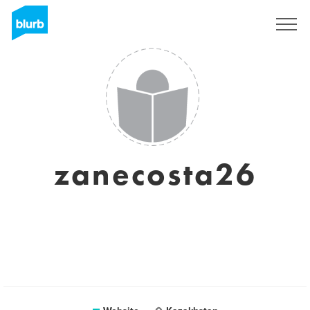
Sign Up
zanecosta26