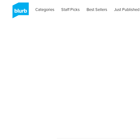
Categories
Staff Picks
Best Sellers
Just Published