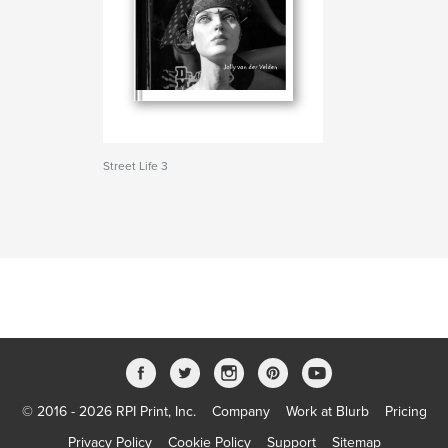
Street Life 3
© 2016 - 2026 RPI Print, Inc.
Company
Work at Blurb
Pricing
Privacy Policy
Cookie Policy
Support
Sitemap