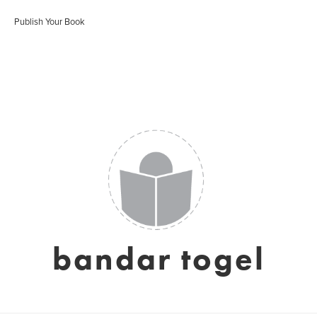
Publish Your Book
bandar togel