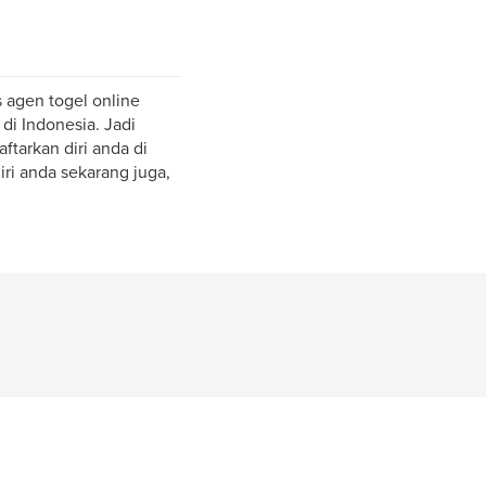
s agen togel online
di Indonesia. Jadi
tarkan diri anda di
iri anda sekarang juga,