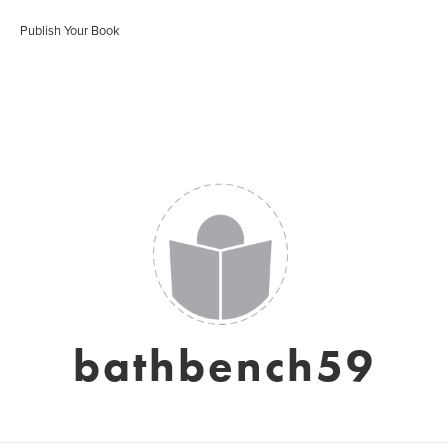
Publish Your Book
bathbench59