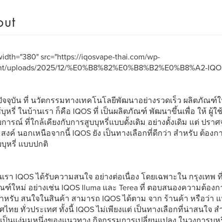
out
idth="380" src="https://iqosvape-thai.com/wp-
nt/uploads/2025/12/%E0%B8%82%E0%B8%B2%E0%B8%A2-IQOS
ัจจุบัน ที่ นวัตกรรมทางเทคโนโลยีพัฒนาอย่างรวดเร็ว ผลิตภัณฑ์ใหม่ 
บุหรี่ ในบ้านเรา ก็คือ IQOS ที่ เป็นผลิตภัณฑ์ พัฒนาขึ้นเพื่อ ให้ ผู้ใช
ารณ์ ที่ใกล้เคียงกับการสูบบุหรี่แบบดั้งเดิม อย่างดั้งเดิม แต่ ปราศ
สงค์ นอกเหนือจากนี้ IQOS ยัง เป็นทางเลือกที่ดีกว่า สำหรับ ต้องก
บุหรี่ แบบปกติ
เรา IQOS ได้รับความสนใจ อย่างต่อเนื่อง โดยเฉพาะใน กรุงเทพ ที่
ณฑ์ใหม่ อย่างเช่น IQOS Iluma และ Terea ที่ ตอบสนองความต้องก
สำหรับ สนใจในสินค้า สามารถ IQOS ได้ตาม จาก ร้านค้า หรือว่า 
ไทย ทั่วประเทศ ทั้งนี้ IQOS ไม่เพียงแต่ เป็นทางเลือกที่น่าสนใจ สำ
ง เป็นแง่มุมหนึ่งของแนวทาง กิจกรรมการเปลี่ยนแปลง ในวงการบุหรี่ ซ