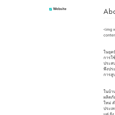
Ab
Website
<img w
conte
ในยุคป
การใช้
ประสบก
พึงประ
การสูบ
ในบ้าน
ผลิตภั
ใหม่ 
ประเทศ
แต่ ยั