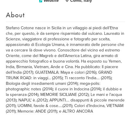
Website
Como, Italy
About
Stefano Cotone nasce in Sicilia in un villaggio ai piedi dell’Etna
che, per questo, è da sempre risparmiato dal vulcano. Laureato in
Scienze, viaggiatore di professione e fotografo per scelta,
appassionato di Ecologia Umana, è innamorato delle persone che
va a cercare là dove vivono. Conoscitore del vicino ed estremo
Oriente, come del Magreb e dell’America Latina, gira armato di
apparecchio fotografico e buona volontà. Ha esposto su Yemen,
India, Birmania, Vietnam, Ande e Cina. Ha pubblicato: Il piacere
dell’India (2017); GUATEMALA: Maya e colori (2016); GRAND
TRUNK ROAD: in viaggi... (2015); Ti racconto l'India.... (2015);
Biologia degli insediamenti umani (2014); mega-polis:
photographic notes (2014); il cuore in Indocina (2014); il dubbio e
la speranza (2014); MEMORIE SICILIANE (2012); Le mani e l'acqua
(2013); NAPUL' è..(2012); APPUNTI.... disappunti & piccole merende
(2011); UOMINI, favole & cose.....(2011); Colori d'Indocina, VIETNAM
(2011); Memorie: ANDE (2011); e ALTRO ANCORA