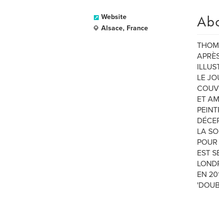
Ab
Website
Alsace, France
THOMA
APRÈS
ILLUS
LE JO
COUVE
ET AM
PEINT
DÉCER
LA SO
POUR 
EST S
LOND
EN 20
'DOUB