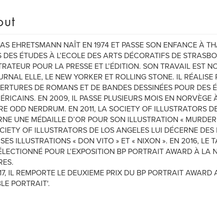
out
S EHRETSMANN NAÎT EN 1974 ET PASSE SON ENFANCE À TH
 DES ÉTUDES À L’ECOLE DES ARTS DÉCORATIFS DE STRASBO
TRATEUR POUR LA PRESSE ET L’ÉDITION. SON TRAVAIL EST
URNAL ELLE, LE NEW YORKER ET ROLLING STONE. IL RÉALIS
RTURES DE ROMANS ET DE BANDES DESSINÉES POUR DES 
ÉRICAINS. EN 2009, IL PASSE PLUSIEURS MOIS EN NORVÈGE 
RE ODD NERDRUM. EN 2011, LA SOCIETY OF ILLUSTRATORS D
NE UNE MÉDAILLE D’OR POUR SON ILLUSTRATION « MURDER IN
CIETY OF ILLUSTRATORS DE LOS ANGELES LUI DÉCERNE DES
SES ILLUSTRATIONS « DON VITO » ET « NIXON ». EN 2016, LE
ÉLECTIONNÉ POUR L’EXPOSITION BP PORTRAIT AWARD À LA 
RES.
17, IL REMPORTE LE DEUXIEME PRIX DU BP PORTRAIT AWARD
LE PORTRAIT'.