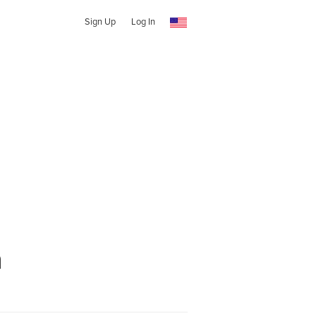
Sign Up
Log In
n