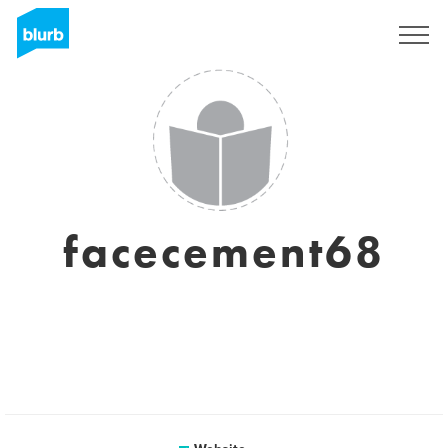
Sign Up
facecement68