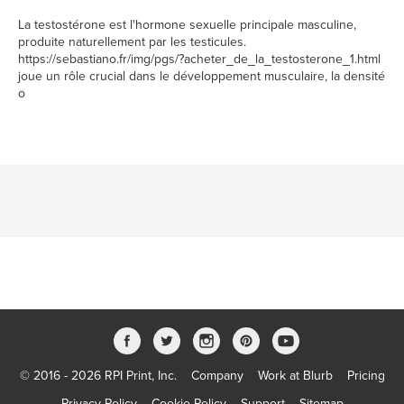
La testostérone est l'hormone sexuelle principale masculine,
produite naturellement par les testicules.
https://sebastiano.fr/img/pgs/?acheter_de_la_testosterone_1.html
joue un rôle crucial dans le développement musculaire, la densité
o
© 2016 - 2026 RPI Print, Inc.
Company
Work at Blurb
Pricing
Privacy Policy
Cookie Policy
Support
Sitemap