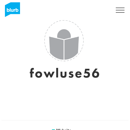
Sign Up
fowluse56