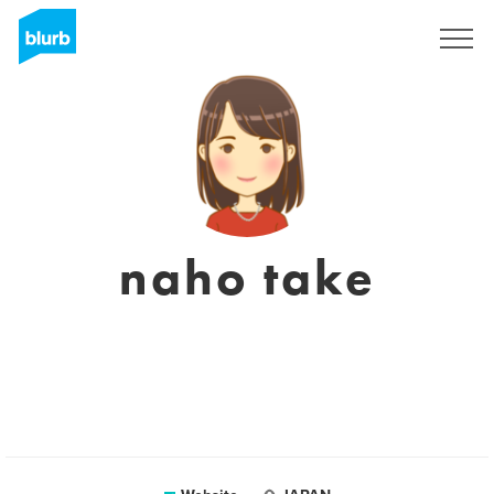
Sign Up
naho take