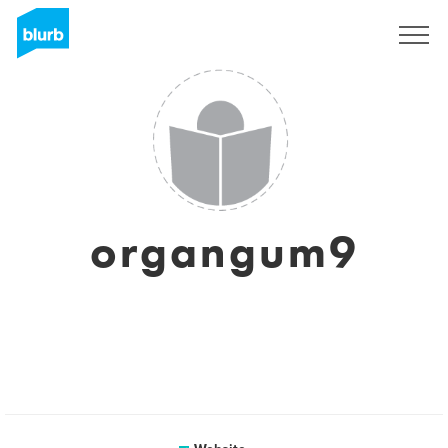
Sign Up
organgum9