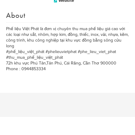
Website
About
Phế liệu Việt Phát là đơn vị chuyên thu mua phế liệu giá cao với
các loại như sắt, nhôm, hợp kim, đồng, thiếc, inox, vải, nhựa, kẽm,
công trình, khu công nghiệp tại khu vực đồng bằng sông cửu
long
#phế_liệu_việt_phát #phelieuvietphat #phe_lieu_viet_phat
#thu_mua_phế_liệu_việt_phát
72h khu vực Phú Tân,Tân Phú, Cái Răng, Cần Thơ 900000
Phone : 0944853334