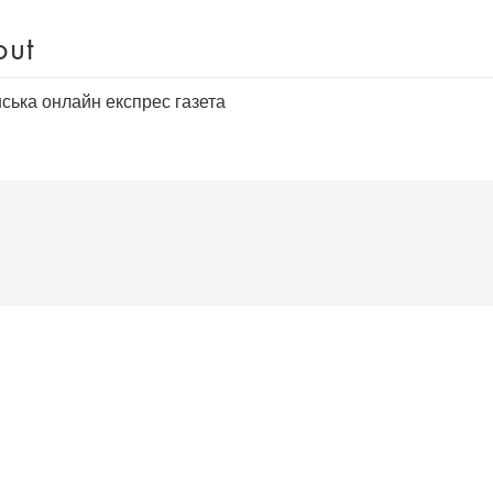
out
нська онлайн експрес газета