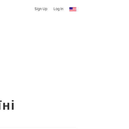
Sign Up
Log In
їні